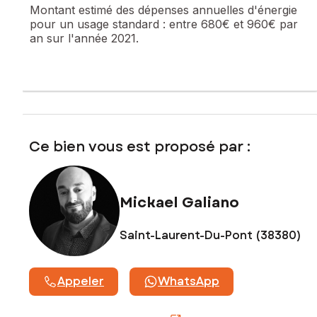
Montant estimé des dépenses annuelles d'énergie
Atout investisseur :
pour un usage standard :
entre 680€ et 960€ par
an sur l'année 2021.
Bien vendu avec locataire en place.
Loyer mensuel : 495 €
Charges : non provisionnées
Points forts :
Centre-ville, tout à pied
Configuration en triplex avec séparation des espaces
Investissement locatif immédiat
Ce bien vous est proposé par :
Cave
Un bien idéal pour un investissement sécurisé ou un projet
patrimonial.
Mickael Galiano
Contactez-moi pour plus d’informations et organiser une
Saint-Laurent-Du-Pont (38380)
visite.
Les informations sur les risques auxquels ce bien est
exposé sont disponibles sur le site Géorisques :
Appeler
WhatsApp
www.georisques.gouv.fr