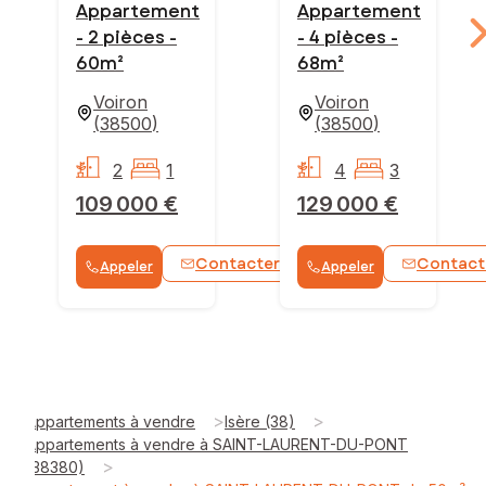
Appartement
Appartement
- 2 pièces -
- 4 pièces -
60m²
68m²
Voiron
Voiron
(
38500
)
(
38500
)
2
1
4
3
109 000 €
129 000 €
Contacter
Contact
Appeler
Appeler
WhatsApp
>
>
Appartements à vendre
Isère (38)
Appartements à vendre à SAINT-LAURENT-DU-PONT
>
(38380)