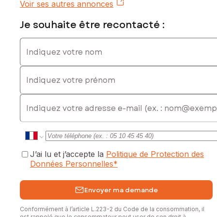
Prix de vente : 120 000 €
Voir ses autres annonces
Honoraires charge vendeur
Je souhaite être recontacté :
Contactez votre conseiller SAFTI : Mickael GALIANO, Tél. :
0699432105, E-mail : mickael.galiano@safti.fr - EI - Agent
Indiquez votre nom
commercial immatriculé au RSAC de Grenoble sous le
numéro 952605020
Indiquez votre prénom
E-mail
J’ai lu et j’accepte la
Politique de Protection des
Données Personnelles
*
Envoyer ma demande
Conformément à l’article L.223-2 du Code de la consommation, il
est rappelé que le consommateur peut user de son droit à