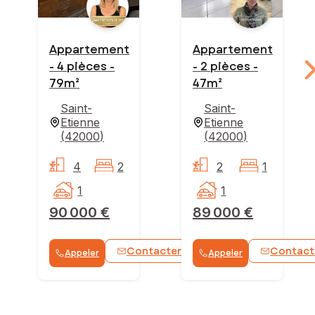
Appartement
Appartement
- 4 pièces -
- 2 pièces -
79m²
47m²
Saint-
Saint-
Etienne
Etienne
(
42000
)
(
42000
)
4
2
2
1
1
1
90 000 €
89 000 €
Contacter
Contact
Appeler
Appeler
WhatsApp