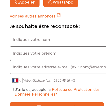
Honoraires charge vendeur
Appeler
WhatsApp
Contactez votre conseiller SAFTI : Philippe BASTIN, Tél. :
0768418855, E-mail : philippe.bastin@safti.fr - EI - Agent
Voir ses autres annonces
commercial immatriculé au RSAC de Saint-Etienne sous le
numéro 919109181
Je souhaite être recontacté :
Indiquez votre nom
Indiquez votre prénom
E-mail
J’ai lu et j’accepte la
Politique de Protection des
Données Personnelles
*