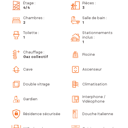
Étage
:
Pièces
:
4
/4
3
Chambres
:
Salle de bain
:
2
1
Toilette
:
Stationnements
1
inclus
:
1
Chauffage :
Piscine
Gaz collectif
Cave
Ascenseur
Double vitrage
Climatisation
Interphone /
Gardien
Vidéophone
Résidence sécurisée
Douche Italienne