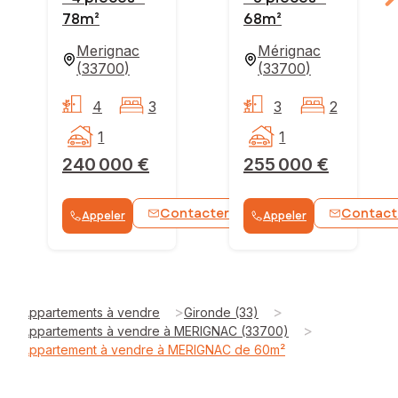
78m²
68m²
Merignac
Mérignac
(
33700
)
(
33700
)
4
3
3
2
1
1
240 000 €
255 000 €
Contacter
Contact
Appeler
Appeler
WhatsApp
>
>
Appartements à vendre
Gironde (33)
>
Appartements à vendre à MERIGNAC (33700)
Appartement à vendre à MERIGNAC de 60m²