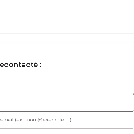
I - Agent commercial immatriculé au RSAC de Nancy sous le
recontacté :