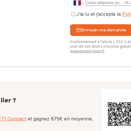
J’ai lu et j’accepte la
Pol
Envoyer ma demande
Conformément à l’article L.223-2 
user de son droit à s’inscrire gratu
www.bloctel.gouv.fr
.
lier ?
AFTI Connect
et gagnez 875€ en moyenne.