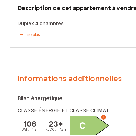
Description de cet appartement à vendre 
Duplex 4 chambres
Dans une rue calme de la vieille ville de Lunéville, cet app
Lire plus
accessibles en moins de 15 min à pied.
Ce bien au 1er étage de 149m2 T6, dont 4 chambres dispose d
d’espace.
Le bien dispose d'un siège monte-escalier pour accéder à
Informations additionnelles
Le duplex apporte une véritable séparation entre les espac
volumes, notamment dans la pièce de vie, baignée de lumièr
Ce bien saura séduire les amateurs d’espaces généreux et
Bilan énergétique
Le bien comprend 7 lots, et il est situé dans une copropriét
CLASSE ÉNERGIE ET CLASSE CLIMAT
procédure citée à l'article L. 721-1 du code de la constructio
i
106
23*
C
Les informations sur les risques auxquels ce bien est expo
kWh/m².
an
kgCO₂/m².
an