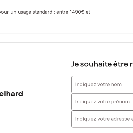
pour un usage standard :
entre 1490€ et
D, Tél. : 0610176551, E-mail : tony.bourrier-engelhard@safti.fr - E
Je souhaite être 
Indiquez votre nom
elhard
Indiquez votre prénom
E-mail