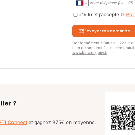
J’ai lu et j’accepte la
Pol
Envoyer ma demande
Conformément à l’article L.223-2 
user de son droit à s’inscrire gratu
www.bloctel.gouv.fr
.
lier ?
AFTI Connect
et gagnez 875€ en moyenne.