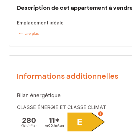
Description de cet appartement à vendre
Emplacement idéale
Situé dans la charmante ville des Sables-d'Olonne (85100). 
Lire plus
Silvina Andrade vous présente cet appartement de 68 m² co
appréciables pour les résidents.
À l'intérieur, on retrouve un appartement T3 comprenant u
Construit en 1970, ce bien nécessite des travaux importants 
Informations additionnelles
Le bien comprend 2 lots, et il est situé dans une copropri
pas l'objet d'une procédure citée à l'article L. 721-1 du cod
Bilan énergétique
Les informations sur les risques auxquels ce bien est expo
CLASSE ÉNERGIE ET CLASSE CLIMAT
Prix de vente : 195 000 €
i
Honoraires charge vendeur
280
11*
E
kWh/m².
an
kgCO₂/m².
an
Contactez votre conseiller SAFTI : Silvina ANDRADE, Tél. 