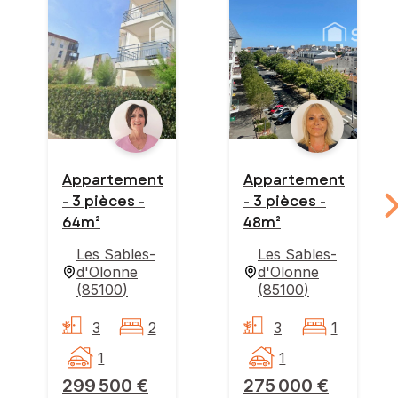
Appartement
Appartement
- 3 pièces -
- 3 pièces -
64m²
48m²
Les Sables-
Les Sables-
d'Olonne
d'Olonne
(
85100
)
(
85100
)
3
2
3
1
1
1
299 500 €
275 000 €