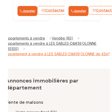
Contacter
Contact
Appeler
Appeler
WhatsApp
>
>
Appartements à vendre
Vendée (85)
Appartements à vendre à LES SABLES-D&#39;OLONNE
>
(85100)
Appartement à vendre à LES SABLES-D&#39;OLONNE de 42m²
Annonces immobilières par
département
Vente de maisons