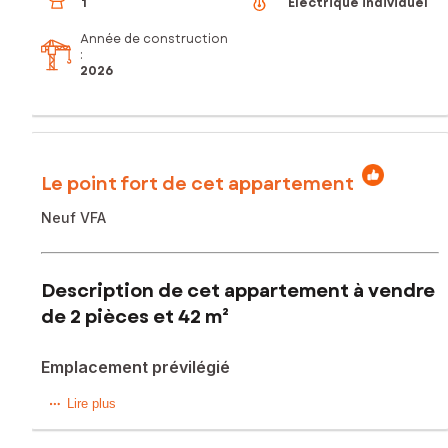
1
Électrique individuel
Année de construction
:
2026
Le point fort de cet appartement
Neuf VFA
Description de cet appartement à vendre
de 2 pièces et 42 m²
Emplacement prévilégié
Silvina Andrade vous offre l'opportunité d'acquérir ce bien
Lire plus
!! (85100), cet appartement offre un cadre de vie prisé
grâce à son ambiance balnéaire, ses plages renommées et