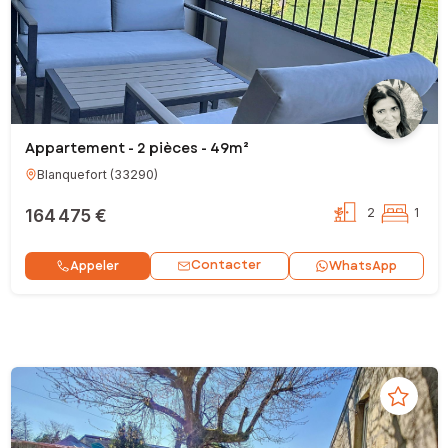
Appartement - 2 pièces - 49m²
Blanquefort
(
33290
)
164 475 €
2
1
Contacter
Appeler
WhatsApp