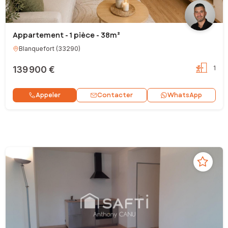
Appartement - 1 pièce - 38m²
Blanquefort
(
33290
)
139 900 €
1
Contacter
Appeler
WhatsApp