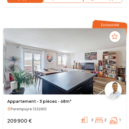
Exclusivité
Appartement - 3 pièces - 68m²
Parempuyre
(
33290
)
209 900 €
3
2
1