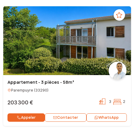
Appartement - 3 pièces - 58m²
Parempuyre
(
33290
)
203 300 €
3
2
Contacter
Appeler
WhatsApp