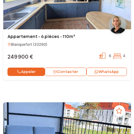
Appartement - 6 pièces - 110m²
Blanquefort
(
33290
)
249 900 €
6
4
Contacter
Appeler
WhatsApp