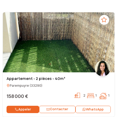
Appartement - 2 pièces - 40m²
Parempuyre
(
33290
)
158 000 €
2
1
1
Contacter
Appeler
WhatsApp