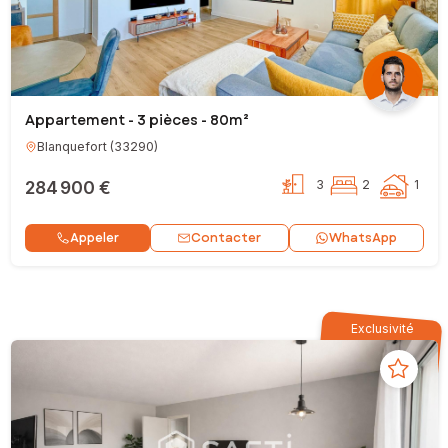
Appartement - 3 pièces - 80m²
Blanquefort
(
33290
)
284 900 €
3
2
1
Contacter
Appeler
WhatsApp
Exclusivité