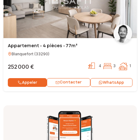
Appartement - 4 pièces - 77m²
Blanquefort
(
33290
)
252 000 €
4
3
1
Contacter
Appeler
WhatsApp