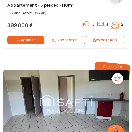
Appartement - 5 pièces - 110m²
Blanquefort
(
33290
)
399 000 €
5
4
2
Contacter
Appeler
WhatsApp
Exclusivité