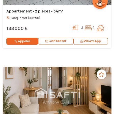
Appartement - 2 pièces - 34m²
Blanquefort
(
33290
)
138 000 €
2
1
1
Contacter
Appeler
WhatsApp