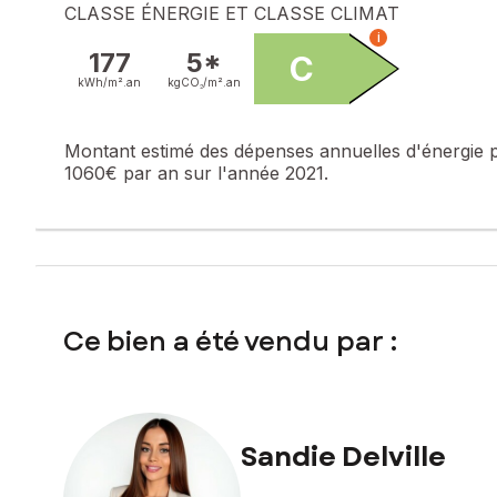
CLASSE ÉNERGIE ET CLASSE CLIMAT
i
177
5*
C
kWh/m².
an
kgCO₂/m².
an
Montant estimé des dépenses annuelles d'énergie 
1060€ par an sur l'année 2021.
Ce bien a été vendu par :
Sandie Delville