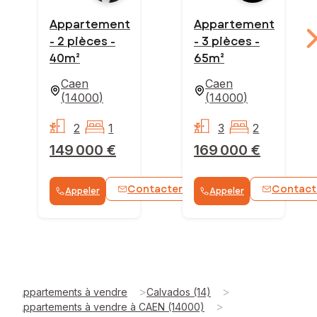
Appartement
Appartement
- 2 pièces -
- 3 pièces -
40m²
65m²
Caen
Caen
(
14000
)
(
14000
)
2
1
3
2
149 000 €
169 000 €
Contacter
Contact
Appeler
Appeler
WhatsApp
>
>
Appartements à vendre
Calvados (14)
>
Appartements à vendre à CAEN (14000)