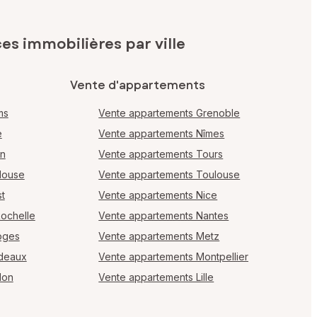
s immobilières par ville
Vente d'appartements
ms
Vente appartements Grenoble
e
Vente appartements Nîmes
en
Vente appartements Tours
louse
Vente appartements Toulouse
t
Vente appartements Nice
Rochelle
Vente appartements Nantes
oges
Vente appartements Metz
rdeaux
Vente appartements Montpellier
lon
Vente appartements Lille