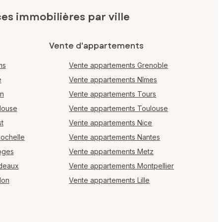
s immobilières par ville
Vente d'appartements
ms
Vente appartements Grenoble
e
Vente appartements Nîmes
en
Vente appartements Tours
louse
Vente appartements Toulouse
t
Vente appartements Nice
Rochelle
Vente appartements Nantes
oges
Vente appartements Metz
rdeaux
Vente appartements Montpellier
lon
Vente appartements Lille