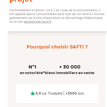
Conformément à l’article L.223-2 du Code de la consommation, il
est rappelé que le consommateur peut user de son droit à s’inscrire
gratuitement sur la liste d’opposition au démarchage téléphonique
sur le site
www.bloctel.gouv.fr
.
Pourquoi choisir SAFTI ?
N°1
+ 30 000
en notoriété*
biens immobiliers en vente
4,9
sur Trustpilot
|
+
3000
avis